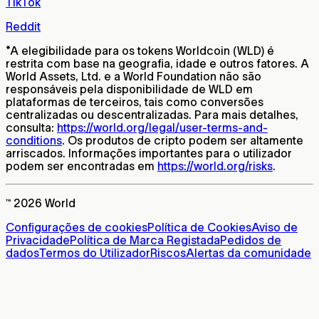
TikTok
Reddit
*
A elegibilidade para os tokens Worldcoin (WLD) é
restrita com base na geografia, idade e outros fatores. A
World Assets, Ltd. e a World Foundation não são
responsáveis pela disponibilidade de WLD em
plataformas de terceiros, tais como conversões
centralizadas ou descentralizadas. Para mais detalhes,
consulta:
https://world.org/legal/user-terms-and-
conditions
. Os produtos de cripto podem ser altamente
arriscados. Informações importantes para o utilizador
podem ser encontradas em
https://world.org/risks
.
™ 2026 World
Configurações de cookies
Política de Cookies
Aviso de
Privacidade
Política de Marca Registada
Pedidos de
dados
Termos do Utilizador
Riscos
Alertas da comunidade