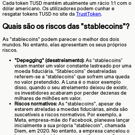
Cada token TUSD mantém atualmente um rácio 1:1 com o
dólar americano. Os utilizadores podem cunhar e
resgatar tokens TUSD no site da
TrustToken
.
Quais são os riscos das "stablecoins"?
As "stablecoins" podem parecer o melhor dos dois
mundos. No entanto, elas apresentam os seus próprios
riscos.
"Depegging" (desatrelamento):
As “stablecoins”
visam manter um valor constante lastreado por uma
moeda fiduciária. “Stablecoins” desatreladas
referem-se a “stablecoins” que sofrem uma queda
no valor pretendido. A Luna é o maior exemplo
disso, quando o seu atrelamento deixou de existir,
os investidores acabaram por perder dezenas de
milhares de milhões em valor.
Riscos normativos:
As "stablecoins", apesar de
estarem atreladas a moedas fiduciárias, ainda são
suscetíveis a riscos normativos. Por exemplo, a
Meta, empresa-mãe do Facebook, planeava lançar
inicialmente a sua própria "stablecoin", chamada
Diem, em 2020. No entanto, a empresa cancelou o