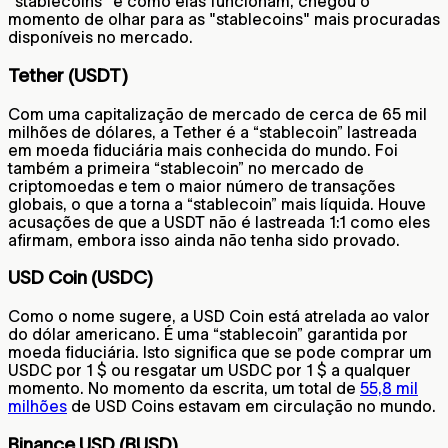
"stablecoins" e como elas funcionam, chegou o
momento de olhar para as "stablecoins" mais procuradas
disponíveis no mercado.
Tether (USDT)
Com uma capitalização de mercado de cerca de 65 mil
milhões de dólares, a Tether é a “stablecoin” lastreada
em moeda fiduciária mais conhecida do mundo. Foi
também a primeira “stablecoin” no mercado de
criptomoedas e tem o maior número de transações
globais, o que a torna a “stablecoin” mais líquida. Houve
acusações de que a USDT não é lastreada 1:1 como eles
afirmam, embora isso ainda não tenha sido provado.
USD Coin (USDC)
Como o nome sugere, a USD Coin está atrelada ao valor
do dólar americano. É uma “stablecoin” garantida por
moeda fiduciária. Isto significa que se pode comprar um
USDC por 1 $ ou resgatar um USDC por 1 $ a qualquer
momento. No momento da escrita, um total de
55,8 mil
milhões
de USD Coins estavam em circulação no mundo.
Binance USD (BUSD)