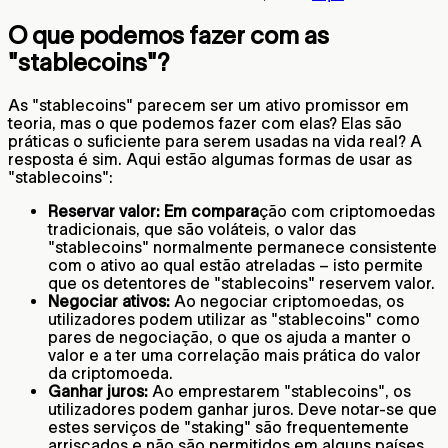
O que podemos fazer com as
"stablecoins"?
As "stablecoins" parecem ser um ativo promissor em
teoria, mas o que podemos fazer com elas? Elas são
práticas o suficiente para serem usadas na vida real? A
resposta é sim. Aqui estão algumas formas de usar as
"stablecoins":
Reservar valor: Em compara
ção com criptomoedas
tradicionais, que são voláteis, o valor das
"stablecoins" normalmente permanece consistente
com o ativo ao qual estão atreladas – isto permite
que os detentores de "stablecoins" reservem valor. ‍
Negociar ativos:
Ao negociar criptomoedas, os
utilizadores podem utilizar as "stablecoins" como
pares de negociação, o que os ajuda a manter o
valor e a ter uma correlação mais prática do valor
da criptomoeda. ‍
Ganhar juros:
Ao emprestarem "stablecoins", os
utilizadores podem ganhar juros. Deve notar-se que
estes serviços de "staking" são frequentemente
arriscados e não são permitidos em alguns países.