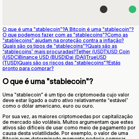
O que é uma "stablecoin"?
A Bitcoin é uma "stablecoin"?
O que podemos fazer com as "stablecoins"?
Como as
"stablecoins" ajudam na proteção contra a inflação?
Quais são os tipos de "stablecoins"?
Quais são as
“stablecoins” mais procuradas?
Tether (USDT)
USD Coin
(USDC)
Binance USD (BUSD)
Dai (DAI)
TrueUSD
(TUSD)
Quais são os riscos das "stablecoins"?
Estás
pronto para comprar?
O que é uma "stablecoin"?
Uma "stablecoin" é um tipo de criptomoeda cujo valor
deve estar ligado a outro ativo relativamente “estável”
como o dólar americano, euro ou ouro.
Por sua vez, as maiores criptomoedas por capitalização
de mercado são voláteis. Muitos argumentam que estes
ativos são difíceis de usar como meio de pagamento por
causa desta volatilidade. Por exemplo, o valor de uma
Bitcoin num determinado momento poderia comprar