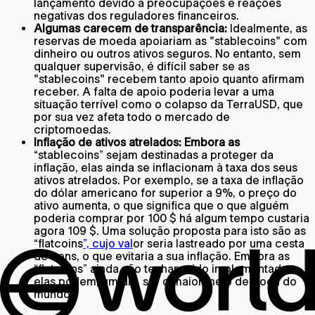
lançamento devido a preocupações e reações
negativas dos reguladores financeiros.
Algumas carecem de transparência:
Idealmente, as
reservas de moeda apoiariam as "stablecoins" com
dinheiro ou outros ativos seguros. No entanto, sem
qualquer supervisão, é difícil saber se as
"stablecoins" recebem tanto apoio quanto afirmam
receber. A falta de apoio poderia levar a uma
situação terrível como o colapso da TerraUSD, que
por sua vez afeta todo o mercado de
criptomoedas.
Inflação de ativos atrelados: Embora as
“stablecoins” sejam destinadas a proteger da
inflação, elas ainda se inflacionam à taxa dos seus
ativos atrelados. Por exemplo, se a taxa de inflação
do dólar americano for superior a 9%, o preço do
ativo aumenta, o que significa que o que alguém
poderia comprar por 100 $ há algum tempo custaria
agora 109 $. Uma solução proposta para isto são as
“flatcoins
”, cujo val
or seria lastreado por uma cesta
de bens, o que evitaria a sua inflação. Embora as
“flatcoins” ainda não tenham sido implementadas,
elas podem, um dia, ser o maior meio de troca do
mundo.