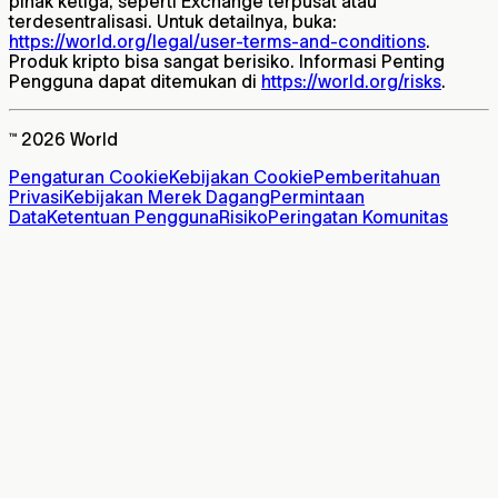
pihak ketiga, seperti Exchange terpusat atau
terdesentralisasi. Untuk detailnya, buka:
https://world.org/legal/user-terms-and-conditions
.
Produk kripto bisa sangat berisiko. Informasi Penting
Pengguna dapat ditemukan di
https://world.org/risks
.
™ 2026 World
Pengaturan Cookie
Kebijakan Cookie
Pemberitahuan
Privasi
Kebijakan Merek Dagang
Permintaan
Data
Ketentuan Pengguna
Risiko
Peringatan Komunitas