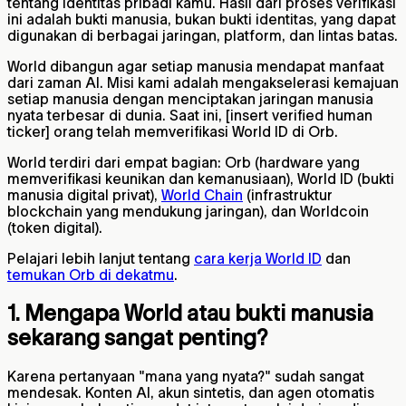
tentang identitas pribadi kamu. Hasil dari proses verifikasi
ini adalah bukti manusia, bukan bukti identitas, yang dapat
digunakan di berbagai jaringan, platform, dan lintas batas.
World dibangun agar setiap manusia mendapat manfaat
dari zaman AI. Misi kami adalah mengakselerasi kemajuan
setiap manusia dengan menciptakan jaringan manusia
nyata terbesar di dunia. Saat ini,
[insert verified human
ticker]
orang telah memverifikasi World ID di Orb.
World terdiri dari empat bagian: Orb (hardware yang
memverifikasi keunikan dan kemanusiaan), World ID (bukti
manusia digital privat),
World Chain
(infrastruktur
blockchain yang mendukung jaringan), dan Worldcoin
(token digital).
Pelajari lebih lanjut tentang
cara kerja World ID
dan
temukan Orb di dekatmu
.
1. Mengapa World atau bukti manusia
sekarang sangat penting?
Karena pertanyaan "mana yang nyata?" sudah sangat
mendesak. Konten AI, akun sintetis, dan agen otomatis