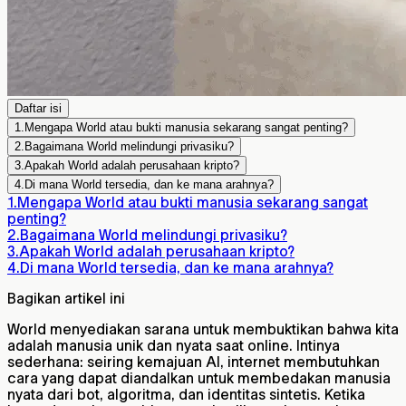
Daftar isi
1.
Mengapa World atau bukti manusia sekarang sangat penting?
2.
Bagaimana World melindungi privasiku?
3.
Apakah World adalah perusahaan kripto?
4.
Di mana World tersedia, dan ke mana arahnya?
1.
Mengapa World atau bukti manusia sekarang sangat
penting?
2.
Bagaimana World melindungi privasiku?
3.
Apakah World adalah perusahaan kripto?
4.
Di mana World tersedia, dan ke mana arahnya?
Bagikan artikel ini
World menyediakan sarana untuk membuktikan bahwa kita
adalah manusia unik dan nyata saat online. Intinya
sederhana: seiring kemajuan AI, internet membutuhkan
cara yang dapat diandalkan untuk membedakan manusia
nyata dari bot, algoritma, dan identitas sintetis. Ketika