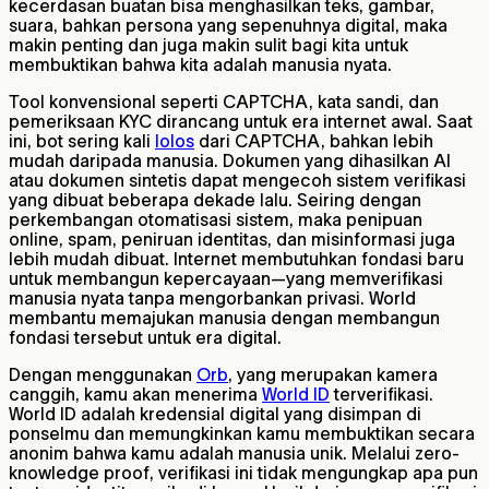
kecerdasan buatan bisa menghasilkan teks, gambar,
suara, bahkan persona yang sepenuhnya digital, maka
makin penting dan juga makin sulit bagi kita untuk
membuktikan bahwa kita adalah manusia nyata.
Tool konvensional seperti CAPTCHA, kata sandi, dan
pemeriksaan KYC dirancang untuk era internet awal. Saat
ini, bot sering kali
lolos
dari CAPTCHA, bahkan lebih
mudah daripada manusia. Dokumen yang dihasilkan AI
atau dokumen sintetis dapat mengecoh sistem verifikasi
yang dibuat beberapa dekade lalu. Seiring dengan
perkembangan otomatisasi sistem, maka penipuan
online, spam, peniruan identitas, dan misinformasi juga
lebih mudah dibuat. Internet membutuhkan fondasi baru
untuk membangun kepercayaan—yang memverifikasi
manusia nyata tanpa mengorbankan privasi. World
membantu memajukan manusia dengan membangun
fondasi tersebut untuk era digital.
Dengan menggunakan
Orb
, yang merupakan kamera
canggih, kamu akan menerima
World ID
terverifikasi.
World ID adalah kredensial digital yang disimpan di
ponselmu dan memungkinkan kamu membuktikan secara
anonim bahwa kamu adalah manusia unik. Melalui zero-
knowledge proof, verifikasi ini tidak mengungkap apa pun