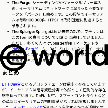
The Purge:
シャーディングやヴァークルツリー導入
後、イーサリアムはネットワークに溜まった不要なデ
ータを「パージ」し始めます。この段階でイーサリア
ムは毎秒100,000件（TPS）の取引速度に到達すると
予想されます。
The Splurge:
Splurgeは遠い未来の話で、ブテリンは
このTermの意味について明確には説明していません。
ただし、多くの人々はSplurgeがNFTマーケットや
Play-to-Earnゲーム
、DeFiプロトコルなど、イーサリ
アムエコシステムで今後登場する新しい革新的アプリ
を指すと考えています。
まとめ
ETHの競合
となるブロックチェーンは数多く存在しています
が、イーサリアムは暗号資産分野で依然として圧倒的な存在
感を保っています。DeFi、NFT、スマートコントラクトなど
の革新はイーサリアムの初期貢献がなければ実現しませんで
した。
イーサリアム2.0
が今後どう進化するかは不透明です