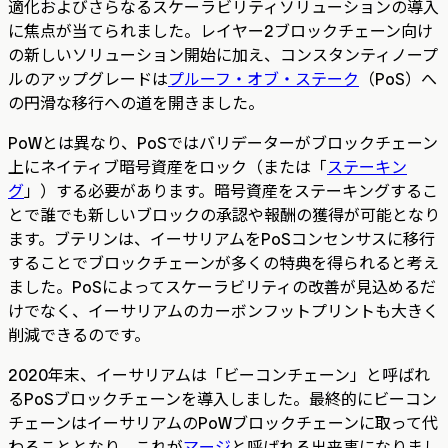
適化およびさらなるスケーラビリティソリューションの導入
に焦点が当てられました。レイヤー2ブロックチェーン向け
の新しいソリューション開始に加え、コンスタンティノープ
ルのアップグレードは
プルーフ・オブ・ステーク
（PoS）へ
の円滑な移行への道を開きました。
PoWとは異なり、PoSではバリデーターがブロックチェーン
上にネイティブ暗号資産をロック（または「
ステーキン
グ
」）する必要があります。暗号資産をステーキングするこ
とで誰でも新しいブロックの承認や報酬の獲得が可能となり
ます。ブテリンは、イーサリアムをPoSコンセンサスに移行
することでブロックチェーンが多くの特典を得られると考え
ました。PoSによってスケーラビリティの改善が見込めるだ
けでなく、イーサリアムのカーボンフットプリントも大きく
削減できるのです。
2020年末、イーサリアムは「ビーコンチェーン」と呼ばれ
るPoSブロックチェーンを導入しました。最終的にビーコン
チェーンはイーサリアムのPoWブロックチェーンに取って代
わることとなり、これが
マージ
と呼ばれる出来事になりまし