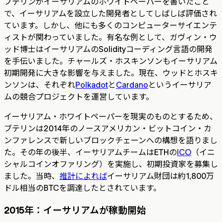
ブテリンがイーサリアムのホワイトペーパーを書いたこと
で、イーサリアムを設立した開発者としてしばしば評価され
ています。しかし、他にも多くのコンピューターサイエンテ
ィストが関わっていました。有名な例として、ガヴィン・ウ
ッド博士はイーサリアムのSolidityコーディング言語の開発
を手伝いました。チャールズ・ホスキンソンもイーサリアム
初期開発に大きな影響を与えました。現在、ウッドとホスキ
ンソンは、それぞれ
Polkadot
と
Cardano
というイーサリア
ムの競合プロジェクトを運営しています。
イーサリアム・ホワイトペーパーを現実のものとするため、
ブテリンは2014年のノースアメリカン・ビットコイン・カ
ンファレンスで新しいブロックチェーンへの構想を語りまし
た。その年の後半、イーサリアムチームはETHの
ICO
（イニ
シャルコインオファリング）を実施し、初期投資家を募集し
ました。当時、
推計によれば
イーサリアム財団は約1,800万
ドル相当のBTCを調達したとされています。
2015年：イーサリアムが稼動開始