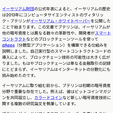
イーサリアム財団
の公式年表によると、イーサリアムの歴史
は2013年にコンピュータサイエンティストのヴィタリッ
ク・ブテリンが
イーサリアム・ホワイトペーパー
を公開した
ことで始まります。この文書でブテリンは、イーサリアムが
他の暗号資産とは異なる数々の革新性や、開発者が
スマート
コントラクト
などのブロックチェーンツールを使って
dApps
（分散型アプリケーション）を構築できる仕組みを
説明しました。自己実行型のスマートコントラクトコードの
導入によって、ブロックチェーン技術の可能性は大きく広が
りました。もはやブロックチェーンは単なる金融取引の記録
にとどまらず、イーサリアムはインターネットの分散化にも
挑み始めたのです。
イーサリアムに取り組む前から、ブテリンは初期の暗号資産
分野で重要な存在でした。例えば、彼はビットコインマガジ
ンを共同設立し、
カラードコイン
など新しい暗号資産技術に
関する複数の研究論文を執筆しています。