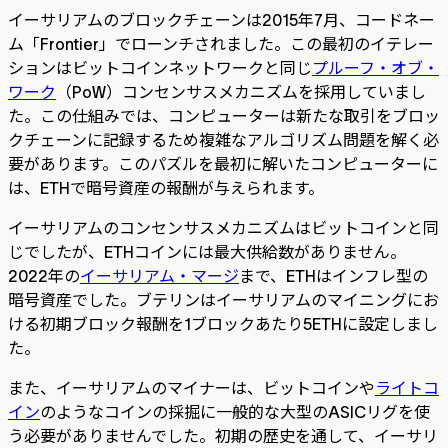
イーサリアムのブロックチェーンは2015年7月、コードネー
ム「Frontier」でローンチされました。この最初のイテレー
ションはビットコインネットワークと同じ
プルーフ・オブ・
ワーク
（PoW）コンセンサスメカニズムを採用していまし
た。この仕組みでは、コンピューターは新たな取引をブロッ
クチェーンに記録するため複雑なアルゴリズム問題を解く必
要があります。このパズルを最初に解いたコンピューターに
は、ETHで暗号資産の報酬が与えられます。
イーサリアムのコンセンサスメカニズムはビットコインと同
じでしたが、ETHコインには最大供給数がありません。
2022年の
イーサリアム・マージ
まで、ETHはインフレ型の
暗号資産でした。ブテリンはイーサリアムのマイニングにお
ける初期ブロック報酬を1ブロックあたり5ETHに設定しまし
た。
また、イーサリアムのマイナーは、ビットコインや
ライトコ
イン
のようなコインの採掘に一般的な大型のASICリグを使
う必要がありませんでした。初期の歴史を通して、イーサリ