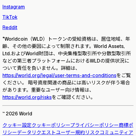
Instagram
TikTok
Reddit
*
Worldcoin（WLD）トークンの受給資格は、居住地域、年
齢、その他の要因によって制限されます。World Assets,
Ltd.およびWorld財団は、中央集権型取引所や分散型取引所
などの第三者プラットフォームにおけるWLDの提供状況に
ついて責任を負いません。詳細は、
https://world.org/legal/user-terms-and-conditions
をご覧
ください。 暗号資産関連の商品には高いリスクが伴う場合
があります。重要なユーザー向け情報は、
https://world.org/risks
をご確認ください。
™ 2026 World
クッキー設定
クッキーポリシー
プライバシーポリシー
商標ポ
リシー
データリクエスト
ユーザー規約
リスク
コミュニティア