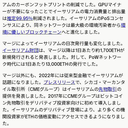
アムのカーボンフットプリントの削減でした。GPUマイナ
ーが不要になったことでイーサリアムの電力消費量と排出量
は
推定99.95％
削減されました。イーサリアムのPoSコンセ
ンサスにより、同ネットワークは最大級の環境汚染者から
環
境に優しいブロックチェーン
へと進化しました。
マージによってイーサリアムの日次発行量も変化しました。
イーサリアム財団
は、マージ以降は1日あたり約1,700ETHが
新規発行されると発表しました。対して、PoWネットワー
ク時代には1日あたり13,000ETHの発行でした。
マージ以外にも、2022年には従来型金融でイーサリアムが
話題になりました。
プレスリリース
で、シカゴ・マーカンタ
イル取引所（CMEグループ）はイーサリアムの
先物取引
の
提供を発表しました。2017年にCMEグループはビットコイ
ン先物取引をデリバティブ投資家向けに初めて導入しまし
た。イーサリアムのデリバティブ登場により、より多くの機
関投資家がETHの価格変動にアクセスできるようになりまし
た。