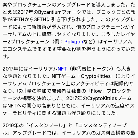
案やブロックチェーンのアップグレードを導入しました。た
とえば2017年のByzantiumフォークでは、ブロックごとの報
酬が5ETHから3ETHに引き下げられました。このアップグレ
ードによって新技術が導入され、他のブロックチェーンがイ
ーサリアムの上に構築しやすくなりました。こうしたレイヤ
ー2ブロックチェーン（例：
Polygon
など）はイーサリアム
エコシステムでますます重要な役割を担うようになっていま
す。
2017年にはイーサリアム
NFT
（非代替性トークン）も大き
な話題となりました。NFTゲーム「CryptoKitties」によりイ
ーサリアムブロックチェーン上のアクティビティは記録的と
なり、取引量の増加で開発者は独自の「Flow」ブロックチ
ェーンの構築を決めました。2017年のCryptoKittiesブーム
はNFTへの関心の高まりとともに、イーサリアムの速度やス
ケーラビリティに関する課題も浮き彫りにしました。
2019年の「イスタンブール」と「コンスタンティノープ
ル」アップグレードでは、イーサリアムのガス料金構造の最