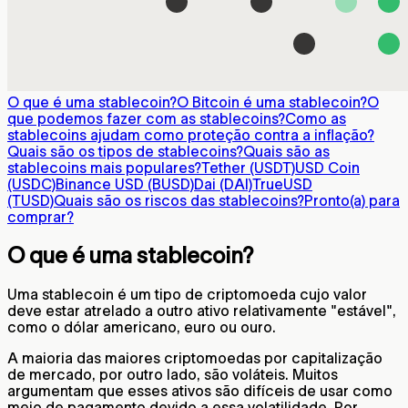
O que é uma stablecoin?
O Bitcoin é uma stablecoin?
O
que podemos fazer com as stablecoins?
Como as
stablecoins ajudam como proteção contra a inflação?
Quais são os tipos de stablecoins?
Quais são as
stablecoins mais populares?
Tether (USDT)
USD Coin
(USDC)
Binance USD (BUSD)
Dai (DAI)
TrueUSD
(TUSD)
Quais são os riscos das stablecoins?
Pronto(a) para
comprar?
O que é uma stablecoin?
Uma stablecoin é um tipo de criptomoeda cujo valor
deve estar atrelado a outro ativo relativamente "estável",
como o dólar americano, euro ou ouro.
A maioria das maiores criptomoedas por capitalização
de mercado, por outro lado, são voláteis. Muitos
argumentam que esses ativos são difíceis de usar como
meio de pagamento devido a essa volatilidade. Por