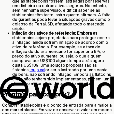
que as stablecoins fossem lastreadas por reservas
em dinheiro ou outros ativos seguros. No entanto,
sem nenhuma supervisão, é difícil saber se as
stablecoins têm tanto lastro quanto afirmam. A falta
de garantias pode levar a situações graves como o
colapso da TerraUSD, afetando todo o mercado
cripto.
Inflação dos ativos de referência: Embora as
stablecoins sejam projetadas para proteger contra
a inflação, ainda sofrem inflação de acordo com o
ativo de referência. Por exemplo, se a taxa de
inflação do dólar americano for superior a 9%, o
preço do ativo aumenta, ou seja, o que alguém
comprava por US$100 algum tempo atrás agora
custa US$109. Uma solução proposta são as
flatcoins,
cujo val
or seria lastreado por uma cesta
de bens, não sofrendo inflação. Embora as flatcoins
ainda não tenham sido implementadas, podem, um
dia, ser o maior meio de troca do mundo.
Pronto(a) para comprar?
Comprar stablecoins é o ponto de entrada para a maioria
dos marketplaces. Em vez de observar o valor em moeda