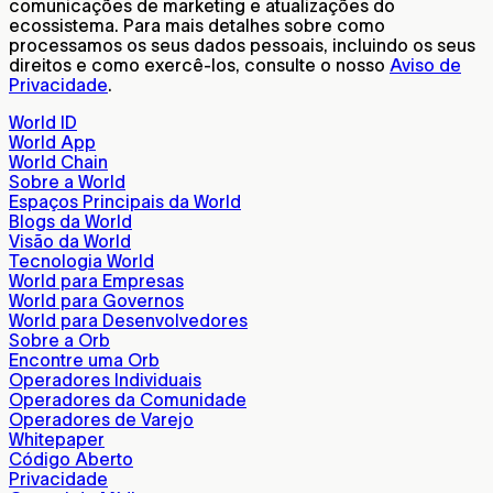
comunicações de marketing e atualizações do
ecossistema. Para mais detalhes sobre como
processamos os seus dados pessoais, incluindo os seus
direitos e como exercê-los, consulte o nosso
Aviso de
Privacidade
.
World ID
World App
World Chain
Sobre a World
Espaços Principais da World
Blogs da World
Visão da World
Tecnologia World
World para Empresas
World para Governos
World para Desenvolvedores
Sobre a Orb
Encontre uma Orb
Operadores Individuais
Operadores da Comunidade
Operadores de Varejo
Whitepaper
Código Aberto
Privacidade