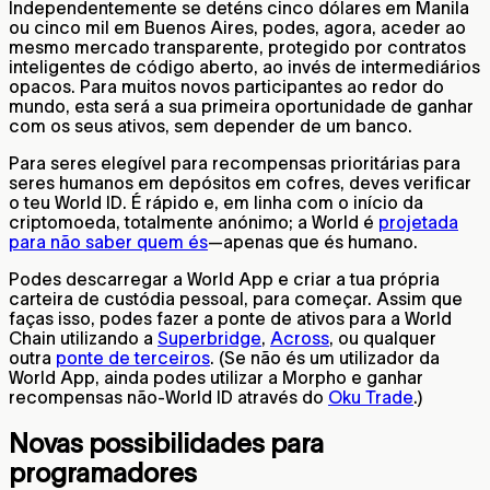
Independentemente se deténs cinco dólares em Manila
ou cinco mil em Buenos Aires, podes, agora, aceder ao
mesmo mercado transparente, protegido por contratos
inteligentes de código aberto, ao invés de intermediários
opacos. Para muitos novos participantes ao redor do
mundo, esta será a sua primeira oportunidade de ganhar
com os seus ativos, sem depender de um banco.
Para seres elegível para recompensas prioritárias para
seres humanos em depósitos em cofres, deves verificar
o teu World ID. É rápido e, em linha com o início da
criptomoeda, totalmente anónimo; a World é
projetada
para não saber quem és
—apenas que és humano.
Podes descarregar a World App e criar a tua própria
carteira de custódia pessoal, para começar. Assim que
faças isso, podes fazer a ponte de ativos para a World
Chain utilizando a
Superbridge
,
Across
, ou qualquer
outra
ponte de terceiros
. (Se não és um utilizador da
World App, ainda podes utilizar a Morpho e ganhar
recompensas não-World ID através do
Oku Trade
.)
Novas possibilidades para
programadores