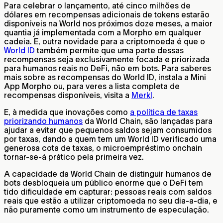
Para celebrar o lançamento, até cinco milhões de
dólares em recompensas adicionais de tokens estarão
disponíveis na World nos próximos doze meses, a maior
quantia já implementada com a Morpho em qualquer
cadeia. E, outra novidade para a criptomoeda é que o
World ID
também permite que uma parte dessas
recompensas seja exclusivamente focada e priorizada
para humanos reais no DeFi, não em bots. Para saberes
mais sobre as recompensas do World ID, instala a Mini
App Morpho ou, para veres a lista completa de
recompensas disponíveis, visita a
Merkl
.
E, à medida que inovações como
a política de taxas
priorizando humanos
da World Chain, são lançadas para
ajudar a evitar que pequenos saldos sejam consumidos
por taxas, dando a quem tem um World ID verificado uma
generosa cota de taxas, o microempréstimo onchain
tornar-se-á prático pela primeira vez.
A capacidade da World Chain de distinguir humanos de
bots desbloqueia um público enorme que o DeFi tem
tido dificuldade em capturar: pessoas reais com saldos
reais que estão a utilizar criptomoeda no seu dia-a-dia, e
não puramente como um instrumento de especulação.