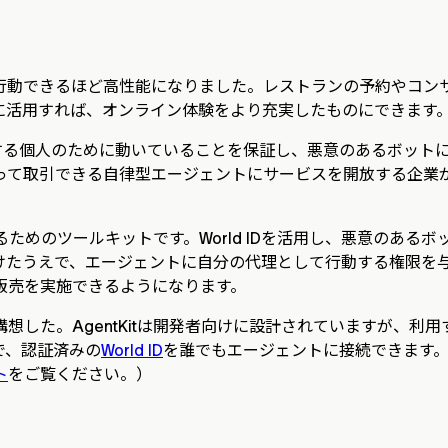
行動できるほど高性能になりました。レストランの予約やコン
に活用すれば、オンライン体験をより充実したものにできます
在する個人のために動いていることを保証し、悪意のあるボットに
って取引できる自律型エージェントにサービスを開放する企業
ためのツールキットです。World IDを活用し、悪意のある
けたうえで、エージェントに自分の代理として行動する権限を与
販売を実施できるようになります。
想した。AgentKitは開発者向けに設計されていますが、利
スで、認証済みの
World ID
を誰でもエージェントに接続できます。こ
ト
をご覧ください。）