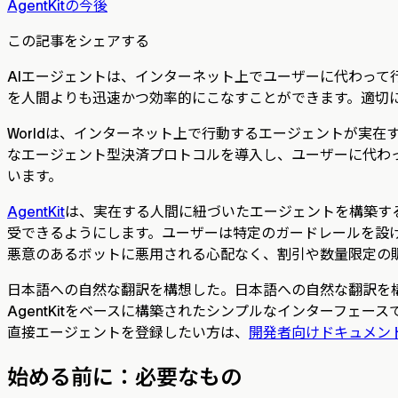
AgentKitの今後
この記事をシェアする
AIエージェントは、インターネット上でユーザーに代わって
を人間よりも迅速かつ効率的にこなすことができます。適切
Worldは、インターネット上で行動するエージェントが実
なエージェント型決済プロトコルを導入し、ユーザーに代わ
います。
AgentKit
は、実在する人間に紐づいたエージェントを構築する
受できるようにします。ユーザーは特定のガードレールを設
悪意のあるボットに悪用される心配なく、割引や数量限定の
日本語への自然な翻訳を構想した。日本語への自然な翻訳を構
AgentKitをベースに構築されたシンプルなインターフェー
直接エージェントを登録したい方は、
開発者向けドキュメン
始める前に：必要なもの