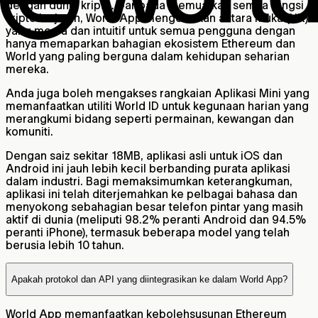
dengan dunia kripto. Daripada memuatkan semua fungsi
kripto lanjutan, World App mengekalkan antara muka (UX)
yang mesra dan intuitif untuk semua pengguna dengan
hanya memaparkan bahagian ekosistem Ethereum dan
World yang paling berguna dalam kehidupan seharian
mereka.
Anda juga boleh mengakses rangkaian Aplikasi Mini yang
memanfaatkan utiliti World ID untuk kegunaan harian yang
merangkumi bidang seperti permainan, kewangan dan
komuniti.
Dengan saiz sekitar 18MB, aplikasi asli untuk iOS dan
Android ini jauh lebih kecil berbanding purata aplikasi
dalam industri. Bagi memaksimumkan keterangkuman,
aplikasi ini telah diterjemahkan ke pelbagai bahasa dan
menyokong sebahagian besar telefon pintar yang masih
aktif di dunia (meliputi 98.2% peranti Android dan 94.5%
peranti iPhone), termasuk beberapa model yang telah
berusia lebih 10 tahun.
Apakah protokol dan API yang diintegrasikan ke dalam World App?
World App memanfaatkan kebolehsusunan Ethereum