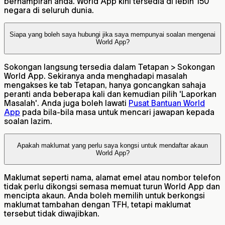
berhampiran anda. World App kini tersedia di lebih 150
negara di seluruh dunia.
Siapa yang boleh saya hubungi jika saya mempunyai soalan mengenai
World App?
Sokongan langsung tersedia dalam Tetapan > Sokongan
World App. Sekiranya anda menghadapi masalah
mengakses ke tab Tetapan, hanya goncangkan sahaja
peranti anda beberapa kali dan kemudian pilih 'Laporkan
Masalah'. Anda juga boleh lawati
Pusat Bantuan World
App
pada bila-bila masa untuk mencari jawapan kepada
soalan lazim.
Apakah maklumat yang perlu saya kongsi untuk mendaftar akaun
World App?
Maklumat seperti nama, alamat emel atau nombor telefon
tidak perlu dikongsi semasa memuat turun World App dan
mencipta akaun. Anda boleh memilih untuk berkongsi
maklumat tambahan dengan TFH, tetapi maklumat
tersebut tidak diwajibkan.