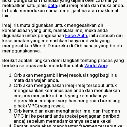
Bukti pengesahan manusia yang dijana oleh Orb hanya
melibatkan satu jenis
data
: iaitu imej mata dan muka anda.
Ia tidak memerlukan nama, emel, jantina atau maklumat
lain.
Imej iris mata digunakan untuk mengesahkan ciri
kemanusiaan yang unik, manakala imej muka anda
digunakan untuk pengesahan
Face Auth
, iaitu sebuah ciri
keselamatan yang memastikan hanya individu yang
mengesahkan World ID mereka di Orb sahaja yang boleh
menggunakannya.
Berikut adalah langkah demi langkah tentang proses yang
berlaku selepas anda mendaftar untuk
World App
:
Orb akan mengambil imej resolusi tinggi bagi iris
mata dan wajah anda.
Orb akan menggunakan imej-imej tersebut untuk
mengesahkan kemanusiaan anda dan menukarkan
imej iris menjadi kod unik yang kemudiannya
dipecahkan menjadi serpihan pengiraan berbilang
pihak (MPC) yang rawak.
Orb kemudian akan menghantar imej dan fragmen
MPC ini ke peranti anda (pakej penjagaan peribadi
anda) sebelum memadamkannya secara kekal.
Peranti anda akan menghantar fragmen tersebut ke