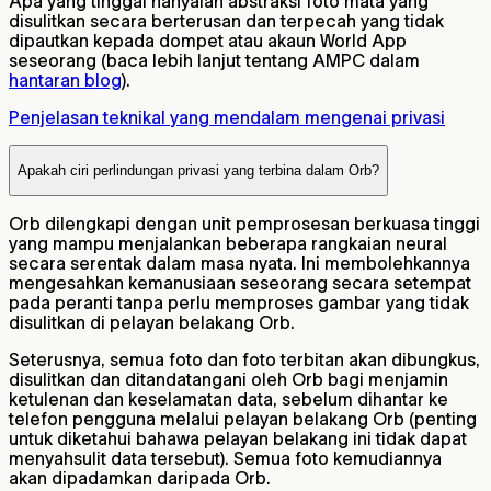
Apa yang tinggal hanyalah abstraksi foto mata yang
disulitkan secara berterusan dan terpecah yang tidak
dipautkan kepada dompet atau akaun World App
seseorang (baca lebih lanjut tentang AMPC dalam
hantaran blog
).
Penjelasan teknikal yang mendalam mengenai privasi
Apakah ciri perlindungan privasi yang terbina dalam Orb?
Orb dilengkapi dengan unit pemprosesan berkuasa tinggi
yang mampu menjalankan beberapa rangkaian neural
secara serentak dalam masa nyata. Ini membolehkannya
mengesahkan kemanusiaan seseorang secara setempat
pada peranti tanpa perlu memproses gambar yang tidak
disulitkan di pelayan belakang Orb.
Seterusnya, semua foto dan foto terbitan akan dibungkus,
disulitkan dan ditandatangani oleh Orb bagi menjamin
ketulenan dan keselamatan data, sebelum dihantar ke
telefon pengguna melalui pelayan belakang Orb (penting
untuk diketahui bahawa pelayan belakang ini tidak dapat
menyahsulit data tersebut). Semua foto kemudiannya
akan dipadamkan daripada Orb.