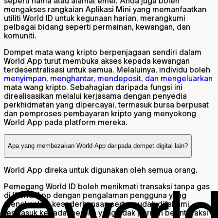
seperti nama atau alamat emel. Anda juga boleh
mengakses rangkaian Aplikasi Mini yang memanfaatkan
utiliti World ID untuk kegunaan harian, merangkumi
pelbagai bidang seperti permainan, kewangan, dan
komuniti.
Dompet mata wang kripto berpenjagaan sendiri dalam
World App turut membuka akses kepada kewangan
terdesentralisasi untuk semua. Melaluinya, individu boleh
menyimpan, menghantar, mendeposit, dan mengeluarkan
mata wang kripto. Sebahagian daripada fungsi ini
direalisasikan melalui kerjasama dengan penyedia
perkhidmatan yang dipercayai, termasuk bursa berpusat
dan pemproses pembayaran kripto yang menyokong
World App pada platform mereka.
Apa yang membezakan World App daripada dompet digital lain?
World App direka untuk digunakan oleh semua orang.
Pemegang World ID boleh menikmati transaksi tanpa gas
di World App dengan pengalaman pengguna yang
menekankan kesederhanaan serta mudah difahami,
termasuk kepada mereka yang tidak pernah berinteraksi