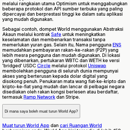
melalui rangkaian utama Optimism untuk menggabungkan
beberapa protokol dan API sumber terbuka yang paling
dipercayai dan berprestasi tinggi ke dalam satu aplikasi
yang mudah digunakan.
Sebagai contoh, dompet World menggunakan Abstraksi
Akaun melalui kontrak
Safe
untuk meningkatkan
keselamatan dan membenarkan transaksi tanpa
memerlukan yuran gas. Selain itu, Nama pengguna
ENS
memudahkan pembayaran rakan-ke-rakan (P2P) yang
lebih mesra pengguna dan mudah digunakan. Di lokasi
yang dibenarkan, pertukaran WBTC dan WETH ke versi
'bridged' USDC
Circle
melalui protokol
Uniswap
membolehkan pengguna di seluruh dunia mempunyai
akses yang berterusan kepada dolar digital yang
disokong penuh. Penukaran mata wang fiat-ke-kripto dan
kripto-ke-fiat yang mudah dan lancar di pelbagai negara
disediakan oleh rakan kongsi berlesen atau berdaftar,
termasuk
Ramp Network
dan Stripe.
Di mana saya boleh muat turun World App?
Muat turun World App
dan
cari Ruangan World