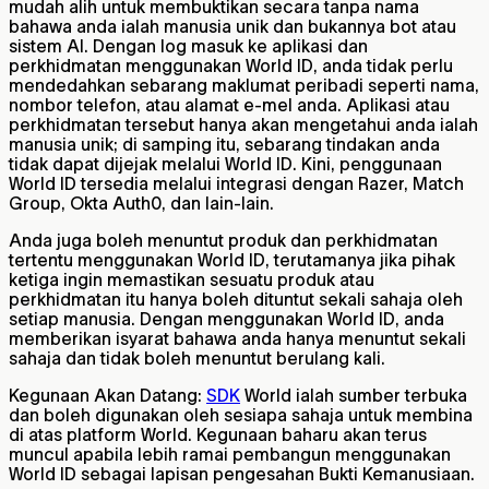
mudah alih untuk membuktikan secara tanpa nama
bahawa anda ialah manusia unik dan bukannya bot atau
sistem AI. Dengan log masuk ke aplikasi dan
perkhidmatan menggunakan World ID, anda tidak perlu
mendedahkan sebarang maklumat peribadi seperti nama,
nombor telefon, atau alamat e-mel anda. Aplikasi atau
perkhidmatan tersebut hanya akan mengetahui anda ialah
manusia unik; di samping itu, sebarang tindakan anda
tidak dapat dijejak melalui World ID. Kini, penggunaan
World ID tersedia melalui integrasi dengan Razer, Match
Group, Okta Auth0, dan lain-lain.
Anda juga boleh menuntut produk dan perkhidmatan
tertentu menggunakan World ID, terutamanya jika pihak
ketiga ingin memastikan sesuatu produk atau
perkhidmatan itu hanya boleh dituntut sekali sahaja oleh
setiap manusia. Dengan menggunakan World ID, anda
memberikan isyarat bahawa anda hanya menuntut sekali
sahaja dan tidak boleh menuntut berulang kali.
Kegunaan Akan Datang:
SDK
World ialah sumber terbuka
dan boleh digunakan oleh sesiapa sahaja untuk membina
di atas platform World. Kegunaan baharu akan terus
muncul apabila lebih ramai pembangun menggunakan
World ID sebagai lapisan pengesahan Bukti Kemanusiaan.