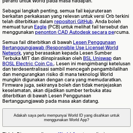
peranti untuk World pada masa hadapan.
Sebagai langkah penting, semua fail kejuruteraan
berkaitan perkakasan yang relevan untuk versi Orb terkini
telah diterbitkan dalam
repositori GitHub
. Anda boleh
memuat turun
Eagle
(PCB) untuk melihat fail tersebut dan
menggunakan
penonton CAD Autodesk secara pe
rcuma.
Semua fail diterbitkan di bawah
Lesen Penggunaan
Bertanggungjawab (Responsible Use License) World
Network
, yang berasaskan kepada Lesen Sumber
Terbuka MIT dan diinspirasikan oleh
BSL Uniswap
dan
BOSL Electric Coin Co.
. Lesen ini mengimbangi ketelusan
dan terdesentralisasi sambil mencegah pengambilalihan
dan mengurangkan risiko di mana teknologi World
mungkin digunakan dengan cara yang memudaratkan.
Firmware juga, sekiranya boleh dan tidak menjejaskan
keselamatan, akan dijadikan sumber terbuka atau
diterbitkan di bawah Lesen Penggunaan
Bertanggungjawab pada masa akan datang.
Adakah saya perlu mempunyai World ID yang disahkan untuk
menggunakan World App?