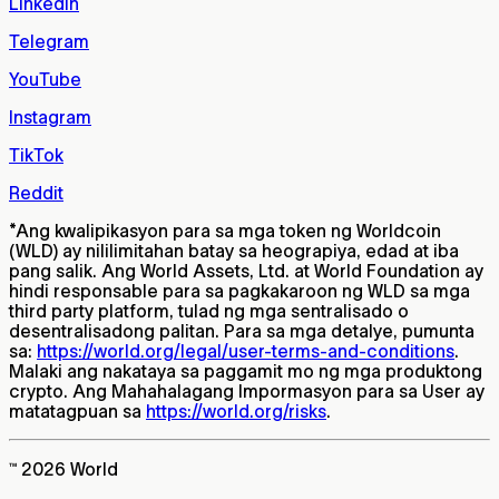
LinkedIn
Telegram
YouTube
Instagram
TikTok
Reddit
*
Ang kwalipikasyon para sa mga token ng Worldcoin
(WLD) ay nililimitahan batay sa heograpiya, edad at iba
pang salik. Ang World Assets, Ltd. at World Foundation ay
hindi responsable para sa pagkakaroon ng WLD sa mga
third party platform, tulad ng mga sentralisado o
desentralisadong palitan. Para sa mga detalye, pumunta
sa:
https://world.org/legal/user-terms-and-conditions
.
Malaki ang nakataya sa paggamit mo ng mga produktong
crypto. Ang Mahahalagang Impormasyon para sa User ay
matatagpuan sa
https://world.org/risks
.
™ 2026 World