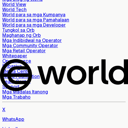
World View
World Tech
World para sa mga Kumpanya
World para sa mga Pamahalaan
World para sa mga Developer
Tungkol sa Orb
Maghanap ng Orb
Mga Indibidwal na Operator
Mga Community Operator
Mga Retail Operator
Whitepaper
Open Source
Pribasiya
Media Center
World Foundation
Learn Center
Support
Mga Madalas Itanong
Mga Trabaho
X
WhatsApp