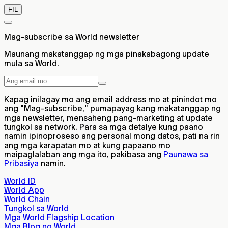
FIL
Mag-subscribe sa World newsletter
Maunang makatanggap ng mga pinakabagong update
mula sa World.
Kapag inilagay mo ang email address mo at pinindot mo
ang "Mag-subscribe," pumapayag kang makatanggap ng
mga newsletter, mensaheng pang-marketing at update
tungkol sa network. Para sa mga detalye kung paano
namin ipinoproseso ang personal mong datos, pati na rin
ang mga karapatan mo at kung papaano mo
maipaglalaban ang mga ito, pakibasa ang
Paunawa sa
Pribasiya
namin.
World ID
World App
World Chain
Tungkol sa World
Mga World Flagship Location
Mga Blog ng World