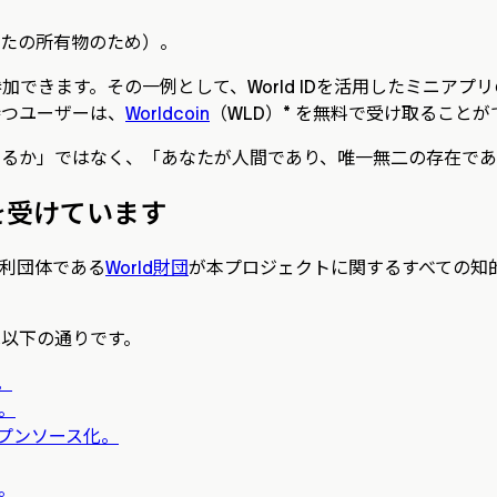
なたの所有物のため）。
workに参加できます。その一例として、World IDを活用した
を持つユーザーは、
Worldcoin
（WLD）* を無料で受け取ること
であるか」ではなく、「あなたが人間であり、唯一無二の存在で
査を受けています
営利団体である
World財団
が本プロジェクトに関するすべての知
ンは以下の通りです。
。
。
プンソース化。
。