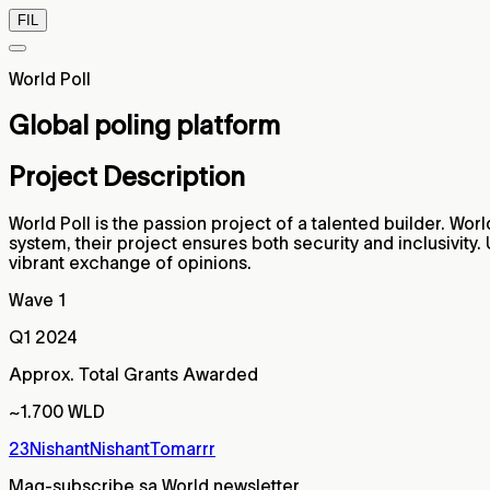
FIL
World Poll
Global poling platform
Project Description
World Poll is the passion project of a talented builder. Wo
system, their project ensures both security and inclusivity
vibrant exchange of opinions.
Wave 1
Q1 2024
Approx. Total Grants Awarded
~1.700 WLD
23Nishant
NishantTomarrr
Mag-subscribe sa World newsletter