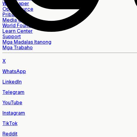
Whitepaper
Open Source
Pribasiya
Media Center
World Foundation
Learn Center
Support
Mga Madalas Itanong
Mga Trabaho
X
WhatsApp
LinkedIn
Telegram
YouTube
Instagram
TikTok
Reddit