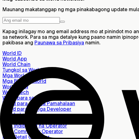
Maunang makatanggap ng mga pinakabagong update mula 
Kapag inilagay mo ang email address mo at pinindot mo 
sa network. Para sa mga detalye kung paano namin ipinop
pakibasa ang
Paunawa sa Pribasiya
namin.
World ID
World App
World Chain
Tungkol sa World
Mga World Flagship Location
Mga Blog ng World
World View
World Tech
World para sa mga Kumpanya
World para sa mga Pamahalaan
World para sa mga Developer
Tungkol sa Orb
Maghanap ng Orb
Mga Indibidwal na Operator
Mga Community Operator
Mga Retail Operator